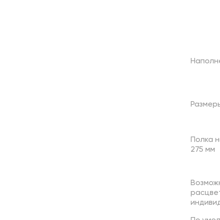
Наполн
Размер
Полка н
275 мм
Возмож
расцве
индивид