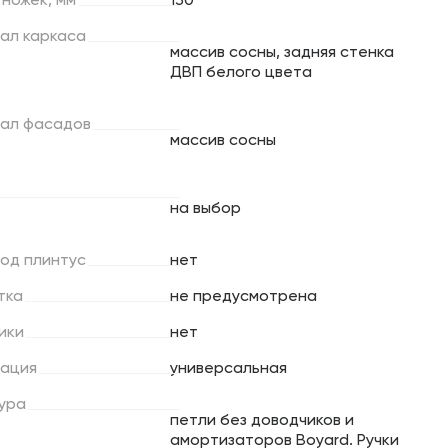
ножек,
мм
130
ал
каркаса
массив сосны, задняя стенка
ДВП белого цвета
ал
фасадов
массив сосны
на выбор
под
плинтус
нет
тка
не предусмотрена
ики
нет
ация
универсальная
ура
петли без доводчиков и
амортизаторов Boyard. Ручки