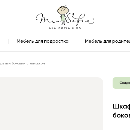
Мебель для подростка
Мебель для родите
крытым боковым стеллажом
Скидк
Шкаф
боко