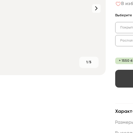
В из
Выберите 
Покрыт
Распол
+ 1550 
1/5
Характ
Размер