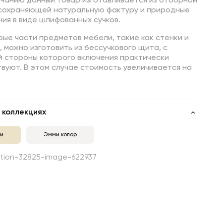
лчанию данный товар изготавливается из отборной
 сохраняющей натуральную фактуру и природные
ия в виде шлифованных сучков.
ые части предметов мебели, такие как стенки и
 можно изготовить из бессучкового щита, с
й стороны которого включения практически
вуют. В этом случае стоимость увеличивается на
 коллекциях
и
Эмми колор