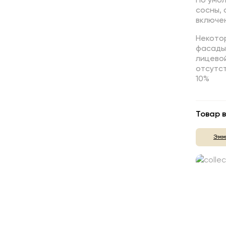
По умо
сосны,
включен
Некотор
фасады,
лицево
отсутст
10%
Товар в
Эмм