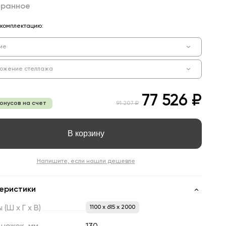
бранное
комплектацию:
ие
ожение стеллажа
77 526 ₽
бонусов на счет
91 207 ₽
В корзину
Напишите, если нашли дешевле
еристики
ы
(Ш
х
Г
х
В)
1100 x 615 x 2000