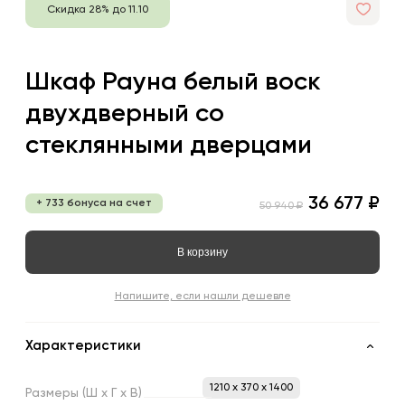
Скидка 28% до 11.10
Шкаф Рауна белый воск
двухдверный со
стеклянными дверцами
36 677 ₽
+ 733 бонуса на счет
50 940 ₽
В корзину
Напишите, если нашли дешевле
Характеристики
1210 x 370 x 1400
Размеры
(Ш
х
Г
х
В)