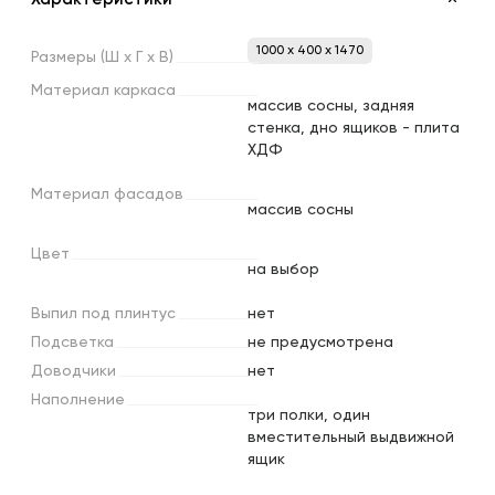
1000 x 400 x 1470
Размеры
(Ш
х
Г
х
В)
Материал
каркаса
массив сосны, задняя
стенка, дно ящиков - плита
ХДФ
Материал
фасадов
массив сосны
Цвет
на выбор
Выпил
под
плинтус
нет
Подсветка
не предусмотрена
Доводчики
нет
Наполнение
три полки, один
вместительный выдвижной
ящик