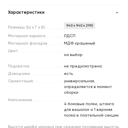
Характеристики
940 x 940 x 2190
Размеры
(Ш
х
Г
х
В)
Материал
каркаса
ЛДСП
Материал
фасадов
МДФ крашеный
Цвет
на выбор
Подсветка
не предусмотрена
Доводчики
есть
Ориентация
универсальная,
определяется в момент
сборки
Наполнение
4 боковые полки, штанга
для вешалок и 1 верхняя
полка в плательной секции
Высота шкафа указана при среднем положении высоты