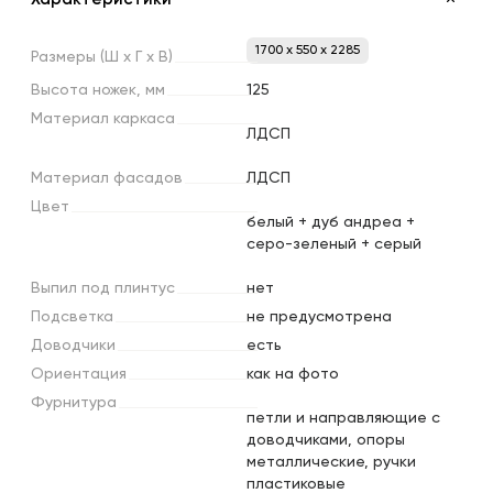
1700 x 550 x 2285
Размеры
(Ш
х
Г
х
В)
Высота
ножек,
мм
125
Материал
каркаса
ЛДСП
Материал
фасадов
ЛДСП
Цвет
белый + дуб андреа +
серо-зеленый + серый
Выпил
под
плинтус
нет
Подсветка
не предусмотрена
Доводчики
есть
Ориентация
как на фото
Фурнитура
петли и направляющие с
доводчиками, опоры
металлические, ручки
пластиковые