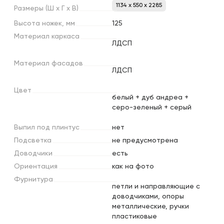
1134 x 550 x 2285
Размеры
(Ш
х
Г
х
В)
Высота
ножек,
мм
125
Материал
каркаса
ЛДСП
Материал
фасадов
ЛДСП
Цвет
белый + дуб андреа +
серо-зеленый + серый
Выпил
под
плинтус
нет
Подсветка
не предусмотрена
Доводчики
есть
Ориентация
как на фото
Фурнитура
петли и направляющие с
доводчиками, опоры
металлические, ручки
пластиковые