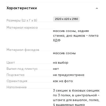
Характеристики
2520 x 620 x 2180
Размеры
(Ш
х
Г
х
В)
Материал
каркаса
массив сосны, задняя
стенка, дно ящиков - плита
ХДФ
Материал
фасадов
массив сосны
Цвет
на выбор
Выпил
под
плинтус
нет
Подсветка
не предусмотрена
Ориентация
как на фото
Наполнение
3 секции: в боковых секциях
по 3 полки, в центральной -
штанга для вешалок, полка,
4 выдвижных ящика