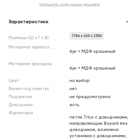
Напишите, если нашли дешевле
Характеристики
1786 x 625 x 2300
Размеры
(Ш
х
Г
х
В)
Материал
каркаса
бук + МДФ крашеный
Материал
фасадов
бук + МДФ крашеный
Цвет
на выбор
Выпил
под
плинтус
нет
Подсветка
не предусмотрена
Доводчики
есть
Фурнитура
петли Titus с доводчиками,
направляющие Boyard без
доводчиков, возможна
установка с доводчиками,