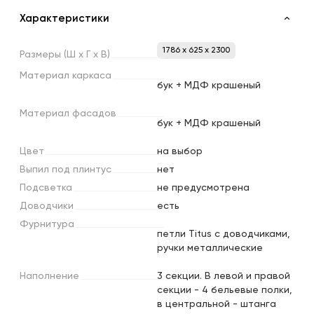
Характеристики
1786 x 625 x 2300
Размеры
(Ш
х
Г
х
В)
Материал
каркаса
бук + МДФ крашеный
Материал
фасадов
бук + МДФ крашеный
Цвет
на выбор
Выпил
под
плинтус
нет
Подсветка
не предусмотрена
Доводчики
есть
Фурнитура
петли Titus с доводчиками,
ручки металлические
Наполнение
3 секции. В левой и правой
секции - 4 бельевые полки,
в центральной - штанга