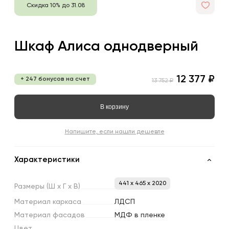
Скидка 10% до 31.08
Шкаф Алиса однодверный
12 377 ₽
+ 247 бонусов на счет
13 752 ₽
В корзину
Напишите, если нашли дешевле
Характеристики
441 x 465 x 2020
Размеры
(Ш
х
Г
х
В)
Материал
каркаса
ЛДСП
Материал
фасадов
МДФ в пленке
Цвет