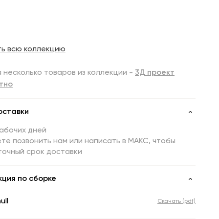
ть всю коллекцию
 несколько товаров из коллекции -
3Д проект
тно
оставки
рабочих дней
те позвонить нам или написать в МАКС, чтобы
точный срок доставки
кция по сборке
ull
Скачать (pdf)