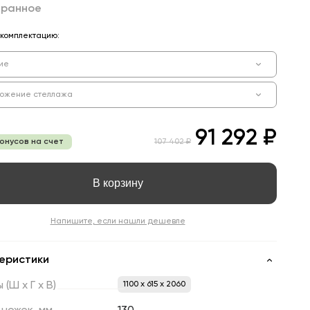
бранное
комплектацию:
ие
ожение стеллажа
91 292 ₽
бонусов на счет
107 402 ₽
В корзину
Напишите, если нашли дешевле
еристики
ы
(Ш
х
Г
х
В)
1100 x 615 x 2060