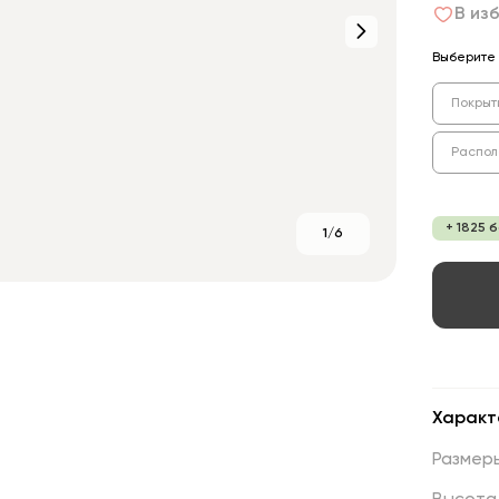
В из
Выберите 
Покрыт
Распол
+ 1825 
1/6
Характ
Размер