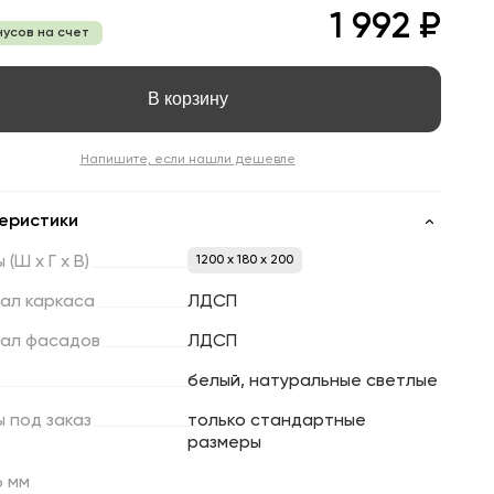
1 992 ₽
нусов на счет
В корзину
Напишите, если нашли дешевле
еристики
ы
(Ш
х
Г
х
В)
1200 x 180 x 200
ал
каркаса
ЛДСП
ал
фасадов
ЛДСП
белый, натуральные светлые
ы
под
заказ
только стандартные
размеры
6 мм