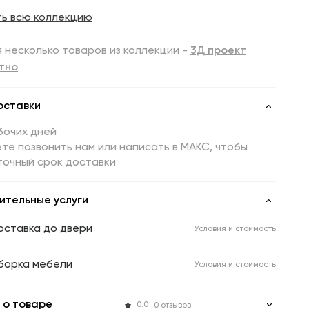
ть всю коллекцию
 несколько товаров из коллекции -
3Д проект
тно
оставки
бочих дней
те позвонить нам или написать в МАКС, чтобы
точный срок доставки
ительные услуги
оставка до двери
Условия и стоимость
борка мебели
Условия и стоимость
 о товаре
0.0
0 отзывов