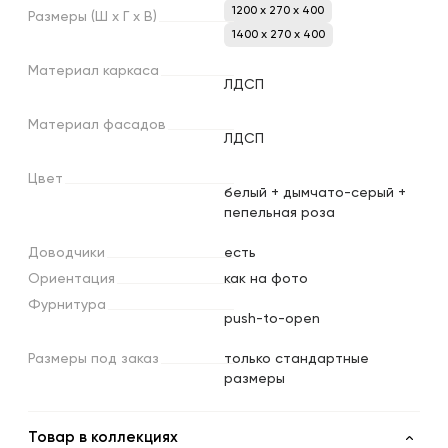
1200 x 270 x 400
Размеры
(Ш
х
Г
х
В)
1400 x 270 x 400
Материал
каркаса
ЛДСП
Материал
фасадов
ЛДСП
Цвет
белый + дымчато-серый +
пепельная роза
Доводчики
есть
Ориентация
как на фото
Фурнитура
push-to-open
Размеры
под
заказ
только стандартные
размеры
Товар в коллекциях