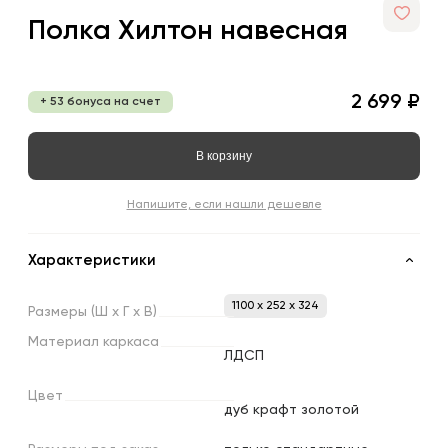
Полка Хилтон навесная
2 699 ₽
+ 53 бонуса на счет
В корзину
Напишите, если нашли дешевле
Характеристики
1100 x 252 x 324
Размеры
(Ш
х
Г
х
В)
Материал
каркаса
ЛДСП
Цвет
дуб крафт золотой