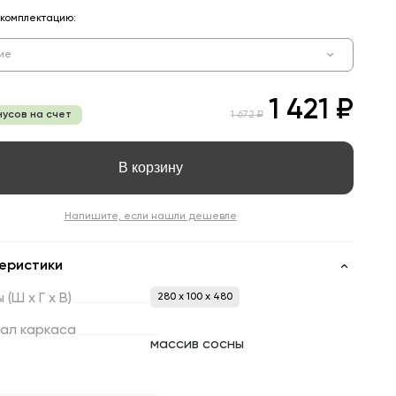
комплектацию:
ие
1 421 ₽
нусов на счет
1 672 ₽
В корзину
Напишите, если нашли дешевле
еристики
ы
(Ш
х
Г
х
В)
280 x 100 x 480
ал
каркаса
массив сосны