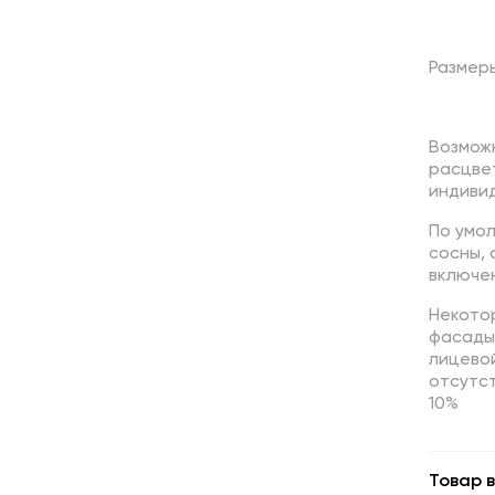
Размер
Возмож
расцве
индивид
По умо
сосны,
включен
Некотор
фасады,
лицево
отсутст
10%
Товар в