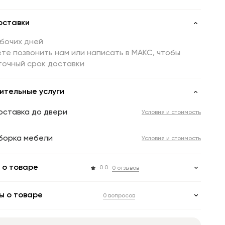
оставки
абочих дней
те позвонить нам или написать в МАКС, чтобы
точный срок доставки
ительные услуги
оставка до двери
Условия и стоимость
борка мебели
Условия и стоимость
 о товаре
0.0
0 отзывов
ы о товаре
0 вопросов