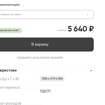
комплектацию:
тивные вставки
5 640 ₽
онусов на счет
6 630 ₽
В корзину
Напишите, если нашли дешевле
еристики
ы
(Ш
х
Г
х
В)
1300 x 270 x 500
ал
каркаса
ЛДСП
ал
фасадов