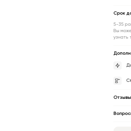
Срок д
5-35 р
Вы може
узнать 
Дополн
Д
С
Отзывы
Вопрос