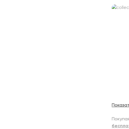
Показа
Покупая
беспла