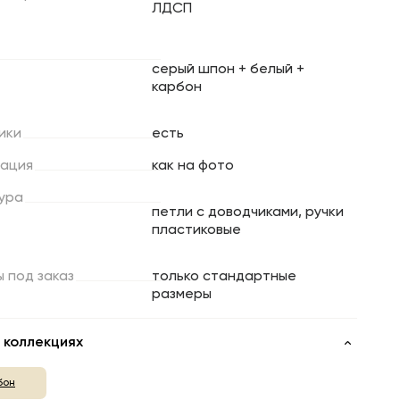
ЛДСП
серый шпон + белый +
карбон
ики
есть
ация
как на фото
ура
петли с доводчиками, ручки
пластиковые
ы
под
заказ
только стандартные
размеры
 коллекциях
бон