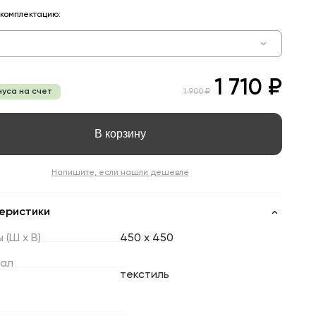
комплектацию:
1 710 ₽
нуса на счет
1 900 ₽
В корзину
Напишите, если нашли дешевле
еристики
ы
(Ш
х
В)
450 x 450
ал
текстиль