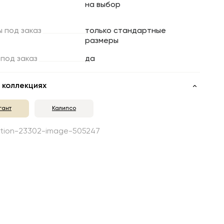
на выбор
ы
под
заказ
только стандартные
размеры
под
заказ
да
 коллекциях
гант
Калипсо