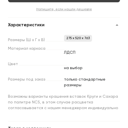
Напишите, если нашли дешевле
Характеристики
275 x 520 x 763
Размеры
(Ш
х
Г
х
В)
Материал
каркаса
ЛДСП
Цвет
на выбор
Размеры
под
заказ
только стандартные
размеры
Возможны варианты крашения вставок Круги и Сахара
по палитре NCS, в этом случае расцветка
согласовывается с нашим менеджером индивидуально