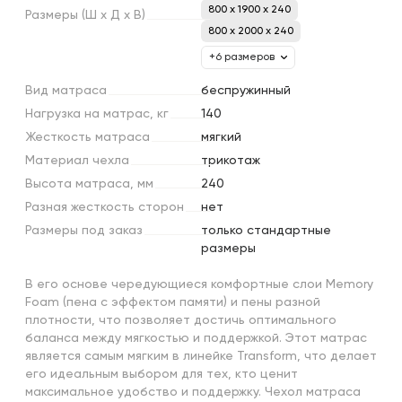
800 x 1900 x 240
Размеры
(Ш
х
Д
х
В)
800 x 2000 x 240
+6 размеров
Вид
матраса
беcпружинный
Нагрузка
на
матрас,
кг
140
Жесткость
матраса
мягкий
Материал
чехла
трикотаж
Высота
матраса,
мм
240
Разная
жесткость
сторон
нет
Размеры
под
заказ
только стандартные
размеры
В его основе чередующиеся комфортные слои Memory
Foam (пена с эффектом памяти) и пены разной
плотности, что позволяет достичь оптимального
баланса между мягкостью и поддержкой. Этот матрас
является самым мягким в линейке Transform, что делает
его идеальным выбором для тех, кто ценит
максимальное удобство и поддержку. Чехол матраса