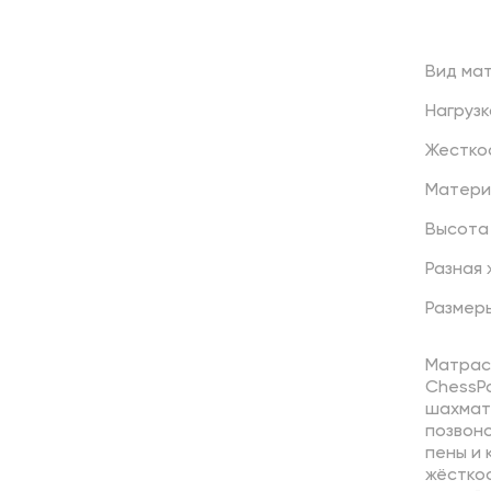
Вид
ма
Нагрузк
Жестко
Матери
Высота
Разная
Размер
Матрас
ChessP
шахмат
позвон
пены и
жёсткос