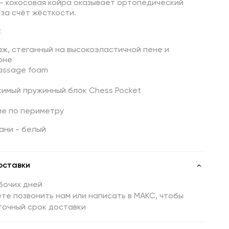
– кокосовая койра оказывает ортопедический
за счёт жёсткости.
:
ж, стеганный на высокоэластичной пене и
оне
assage foam
симый пружинный блок Chess Pocket
ие по периметру
ани - белый
оставки
бочих дней
те позвонить нам или написать в МАКС, чтобы
точный срок доставки