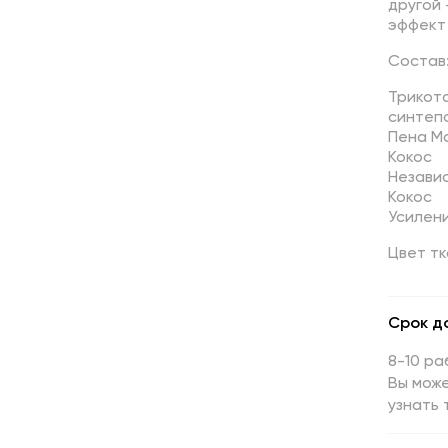
другой 
эффект 
Состав
Трикота
синтеп
Пена M
Кокос
Незави
Кокос
Усилен
Цвет тк
Срок д
8-10 ра
Вы може
узнать 