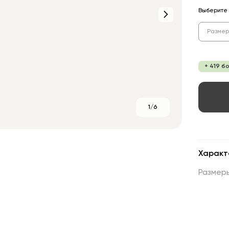
Выберите 
Размер
+ 419 б
1/6
Характ
Размер