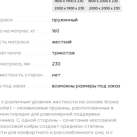
1800 x 1900 x 230
1800 x 2000 x 230
2000 x 1900 x 230
2000 x 2000 x 230
траса
пружинный
а
на
матрас,
кг
160
сть
матраса
жесткий
ал
чехла
трикотаж
матраса,
мм
230
жесткость
сторон
нет
ы
под
заказ
возможны размеры под заказ
 с различным уровнем жесткости на основе блока
ocket – независимые пружины, расположенные в
ном порядке для равномерной поддержки
очника. С одной стороны - сочетание массажной
 кокосовой койры создает среднюю степень
ти для комфортного и расслабленного сна, а с