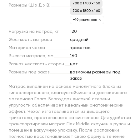
700 x 1700 x 160
Размеры
(Ш
х
Д
х
В)
700 x 1800 x 160
+19 размеров
Нагрузка
на
матрас,
кг
120
Жесткость
матраса
средний
Материал
чехла
трикотаж
Высота
матраса,
мм
160
Разная
жесткость
сторон
нет
Размеры
под
заказ
возможны размеры под
заказ
Матрас выполнен на основе монолитного блока из
гипоаллергенного, влагоустойчивого и долговечного
материала Foam. Благодаря высокой степени
упругости обеспечивает идеальный анатомический
эффект. Чехол изготавливается из дышащего
трикотажа, простеганного на синтепоне. Для удобства
транспортировки матрас Flex Middle скручен в рулон и
помещен в вакуумную упаковку. После распаковки
полностью восстанавливает свою форму в течение