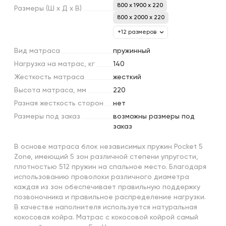
800 x 1900 x 220
Размеры
(Ш
х
Д
х
В)
800 x 2000 x 220
+12 размеров
Вид
матраса
пружинный
Нагрузка
на
матрас,
кг
140
Жесткость
матраса
жесткий
Высота
матраса,
мм
220
Разная
жесткость
сторон
нет
Размеры
под
заказ
возможны размеры под
заказ
В основе матраса блок независимых пружин Pocket 5
Zone, имеющий 5 зон различной степени упругости,
плотностью 512 пружин на спальное место. Благодаря
использованию проволоки различного диаметра
каждая из зон обеспечивает правильную поддержку
позвоночника и правильное распределение нагрузки.
В качестве наполнителя используется натуральная
кокосовая койра. Матрас с кокосовой койрой самый