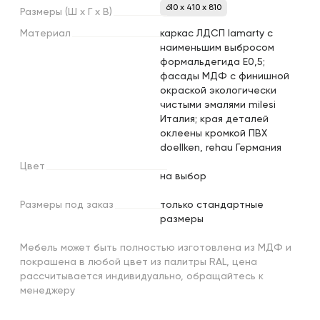
610 x 410 x 810
Размеры
(Ш
х
Г
х
В)
Материал
каркас ЛДСП lamarty с
наименьшим выбросом
формальдегида Е0,5;
фасады МДФ с финишной
окраской экологически
чистыми эмалями milesi
Италия; края деталей
оклеены кромкой ПВХ
doellken, rehau Германия
Цвет
на выбор
Размеры
под
заказ
только стандартные
размеры
Мебель может быть полностью изготовлена из МДФ и
покрашена в любой цвет из палитры RAL, цена
рассчитывается индивидуально, обращайтесь к
менеджеру