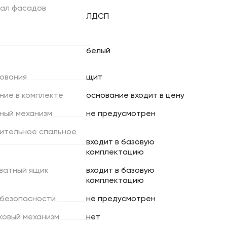
ал
фасадов
ЛДСП
белый
ования
щит
ние
в
комплекте
основание входит в цену
ный
механизм
не предусмотрен
ительное
спальное
входит в базовую
комплектацию
ватный
ящик
входит в базовую
комплектацию
безопасности
не предусмотрен
ковый
механизм
нет