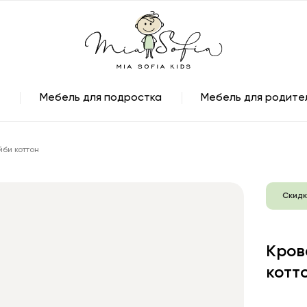
Мебель для подростка
Мебель для родите
би коттон
Скидк
Кров
котт