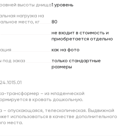
ровней
высоты
днища
1 уровень
альная
нагрузка
на
пальное
место,
кг
80
не входит в стоимость и
приобретается отдельно
ация
как на фото
ы
под
заказ
только стандартные
размеры
24.1015.01
ка-трансформер – из младенческой
ормируется в кровать дошкольную.
а – опускающаяся, телескопическая. Выдвижной
ожет использоваться в качестве дополнительного
го места.