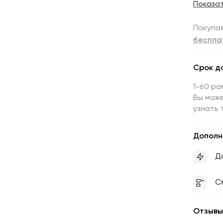
Показа
Покупая
беспла
Срок д
1-60 ра
Вы може
узнать 
Дополн
Д
С
Отзывы