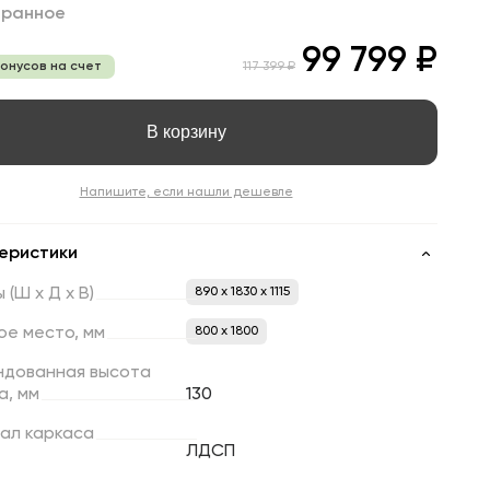
бранное
99 799 ₽
бонусов на счет
117 399 ₽
В корзину
Напишите, если нашли дешевле
еристики
ы
(Ш
х
Д
х
В)
890 x 1830 x 1115
ое
место,
мм
800 х 1800
ндованная
высота
а,
мм
130
ал
каркаса
ЛДСП