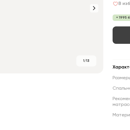
В из
+ 1995 
1/13
Характ
Размер
Спальн
Рекоме
матрас
Матери