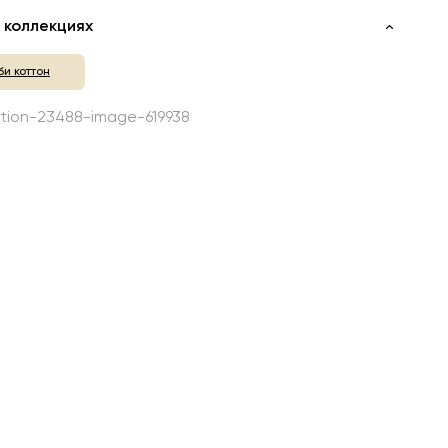
 коллекциях
и коттон