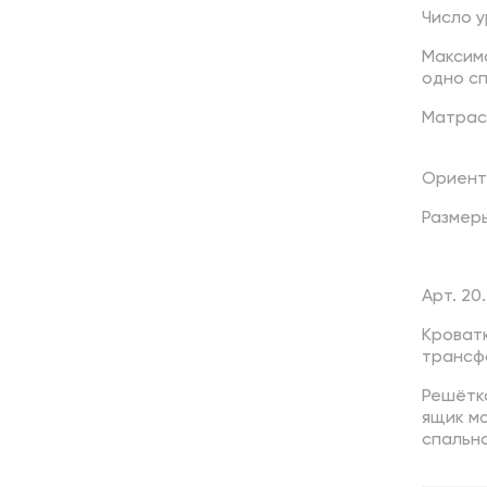
Число
у
Максим
одно
с
Матрас
Ориент
Размер
Арт. 20.
Кроват
трансф
Решётк
ящик м
спально