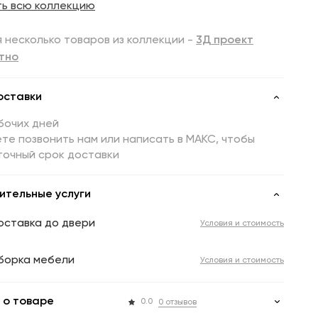
ть всю коллекцию
 несколько товаров из коллекции -
3Д проект
тно
оставки
бочих дней
те позвонить нам или написать в МАКС, чтобы
точный срок доставки
ительные услуги
оставка до двери
Условия и стоимость
борка мебели
Условия и стоимость
 о товаре
0.0
0 отзывов