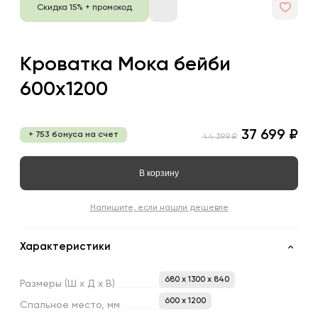
Скидка 15% + промокод
Кроватка Мока бейби
600х1200
37 699 ₽
+ 753 бонуса на счет
44 399 ₽
В корзину
Напишите, если нашли дешевле
Характеристики
680 x 1300 x 840
Размеры
(Ш
х
Д
х
В)
600 х 1200
Спальное
место,
мм