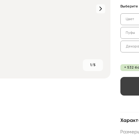
Выберите 
Цвет
Пуфы
Декора
1/5
+ 532 б
Характ
Размер