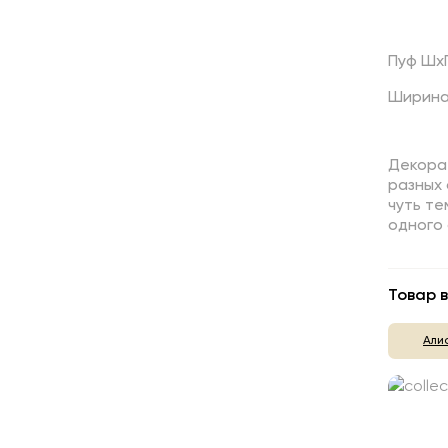
Пуф ШхГ
Ширина 
Декора
разных 
чуть те
одного 
Товар в
Али