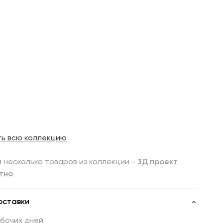
ть всю коллекцию
 несколько товаров из коллекции -
3Д проект
тно
оставки
абочих дней