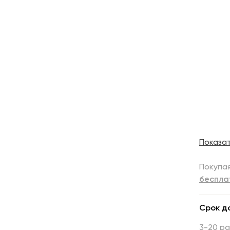
Показа
Покупая
беспла
Срок д
3-20 р