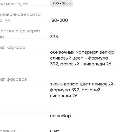
ое
место,
мм
900 х 2000
ндованная
высота
а,
мм
180-200
от
пола
до
верха
мм
335
ал
каркаса
обивочный материал велюр:
сливовый цвет - формула
392, розовый - вивальди 26
ал
фасадов
ткань велюр цвет сливовый-
формула 392, розовый -
вивальди 26
на выбор
ования
щит