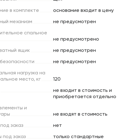
ние
в
комплекте
основание входит в цену
ный
механизм
не предусмотрен
ительное
спальное
не предусмотрено
ватный
ящик
не предусмотрен
безопасности
не предусмотрен
альная
нагрузка
на
пальное
место,
кг
120
не входит в стоимость и
приобретается отдельно
элементы
и
уары
не входят в стоимость
под
заказ
нет
ы
под
заказ
только стандартные