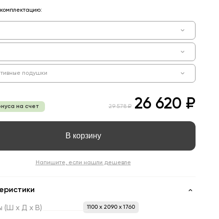
комплектацию:
тивные подушки
26 620 ₽
онуса на счет
29 578 ₽
В корзину
Напишите, если нашли дешевле
еристики
ы
(Ш
х
Д
х
В)
1100 x 2090 x 1760