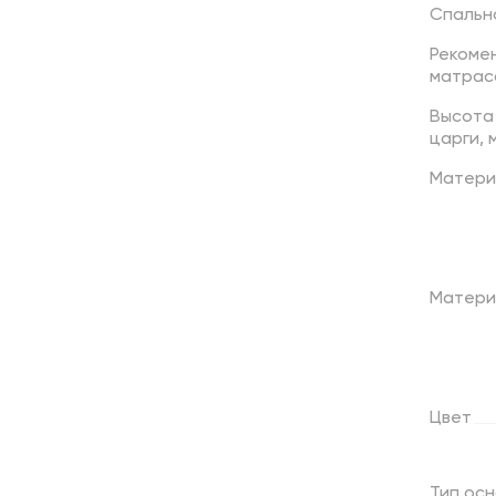
Спальн
Рекоме
матрас
Высота
царги,
Матери
Матери
Цвет
Тип
осн