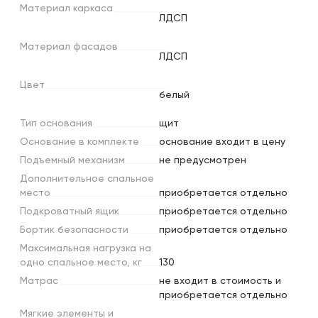
Материал
каркаса
ЛДСП
Материал
фасадов
ЛДСП
Цвет
белый
Тип
основания
щит
Основание
в
комплекте
основание входит в цену
Подъемный
механизм
не предусмотрен
Дополнительное
спальное
место
приобретается отдельно
Подкроватный
ящик
приобретается отдельно
Бортик
безопасности
приобретается отдельно
Максимальная
нагрузка
на
одно
спальное
место,
кг
130
Матрас
не входит в стоимость и
приобретается отдельно
Мягкие
элементы
и