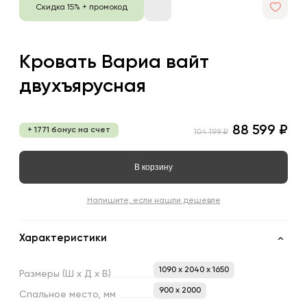
Скидка 15% + промокод
Кровать Вариа вайт
двухъярусная
88 599 ₽
+ 1771 бонус на счет
104 199 ₽
В корзину
Напишите, если нашли дешевле
Характеристики
1090 x 2040 x 1650
Размеры
(Ш
х
Д
х
В)
900 х 2000
Спальное
место,
мм