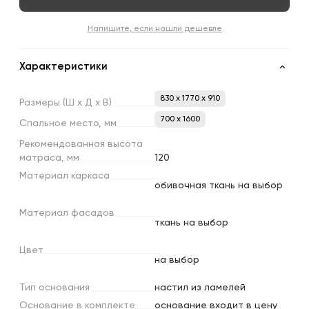
Напишите, если нашли дешевле
Характеристики
830 x 1770 x 910
Размеры
(Ш
х
Д
х
В)
700 х 1600
Спальное
место,
мм
Рекомендованная
высота
матраса,
мм
120
Материал
каркаса
обивочная ткань на выбор
Материал
фасадов
ткань на выбор
Цвет
на выбор
Тип
основания
настил из ламелей
Основание
в
комплекте
основание входит в цену