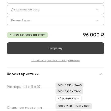
Декоративное окно
Верхний ярус
96 000 ₽
+ 1920 бонусов на счет
В корзину
Напишите, если нашли дешевле
Характеристики
865 x 1730 x 2460
Размеры
(Ш
х
Д
х
В)
865 x 1930 x 2460
+6 размеров
800 х 1600
800 х 1800
Спальное
место,
мм