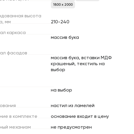
1800 х 2000
ндованная
высота
а,
мм
210-240
ал
каркаса
массив бука
ал
фасадов
массив бука, вставки МДФ
крашеный, текстиль на
выбор
на выбор
ования
настил из ламелей
ние
в
комплекте
основание входит в цену
ный
механизм
не предусмотрен