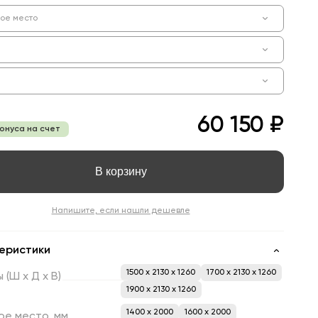
ое место
60 150 ₽
бонуса на счет
В корзину
Напишите, если нашли дешевле
еристики
1500 x 2130 x 1260
1700 x 2130 x 1260
ы
(Ш
х
Д
х
В)
1900 x 2130 x 1260
1400 х 2000
1600 х 2000
ое
место,
мм