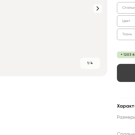
Спальн
Цвет
Ткань
+ 1203 
1/4
Характ
Размер
Спальн