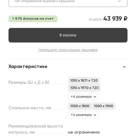
Тип открывания ящиков с крышкой
43 939 ₽
+ 878 бонусов на счет
51 693 ₽
В корзину
Напишите, если нашли дешевле
Характеристики
1010 x 1871 x 720
Размеры
(Ш
х
Д
х
В)
1010 x 1970 x 720
+4 размера
1000 х 1800
1000 х 1900
Спальное
место,
мм
+4 размера
Рекомендованная
высота
матраса,
мм
не ограничена