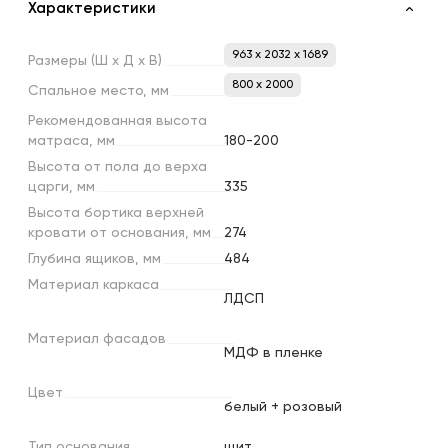
Характеристики
963 x 2032 x 1689
Размеры
(Ш
х
Д
х
В)
800 х 2000
Спальное
место,
мм
Рекомендованная
высота
матраса,
мм
180-200
Высота
от
пола
до
верха
царги,
мм
335
Высота
бортика
верхней
кровати
от
основания,
мм
274
Глубина
ящиков,
мм
484
Материал
каркаса
ЛДСП
Материал
фасадов
МДФ в пленке
Цвет
белый + розовый
Тип
основания
щит