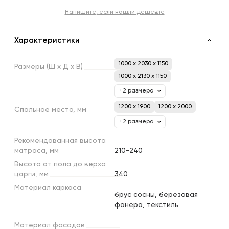
Напишите, если нашли дешевле
Характеристики
1000 x 2030 x 1150
Размеры
(Ш
х
Д
х
В)
1000 x 2130 x 1150
+2 размера
1200 х 1900
1200 х 2000
Спальное
место,
мм
+2 размера
Рекомендованная
высота
матраса,
мм
210-240
Высота
от
пола
до
верха
царги,
мм
340
Материал
каркаса
брус сосны, березовая
фанера, текстиль
Материал
фасадов