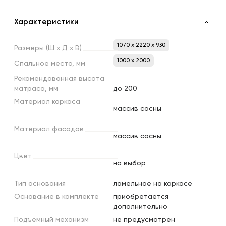
Характеристики
1070 x 2220 x 930
Размеры
(Ш
х
Д
х
В)
1000 х 2000
Спальное
место,
мм
Рекомендованная
высота
матраса,
мм
до 200
Материал
каркаса
массив сосны
Материал
фасадов
массив сосны
Цвет
на выбор
Тип
основания
ламельное на каркасе
Основание
в
комплекте
приобретается
дополнительно
Подъемный
механизм
не предусмотрен