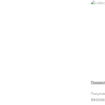
Показа
Покупая
беспла