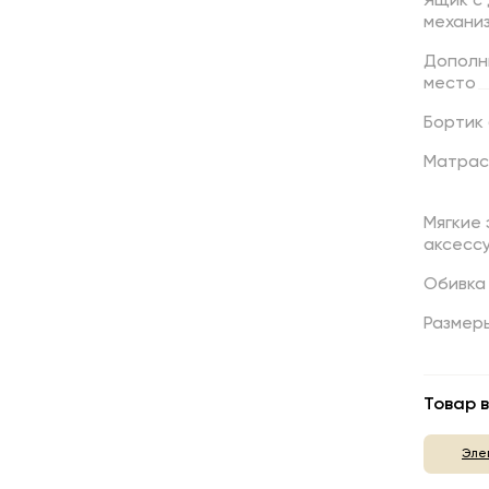
Ящик
с
механи
Дополн
место
Бортик
Матрас
Мягкие
аксесс
Обивка
Размер
Товар в
Эле