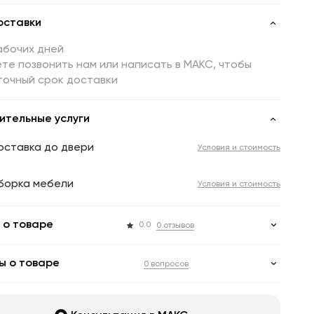
оставки
абочих дней
те позвонить нам или написать в МАКС, чтобы
точный срок доставки
ительные услуги
оставка до двери
Условия и стоимость
борка мебели
Условия и стоимость
 о товаре
0.0
0 отзывов
ы о товаре
0 вопросов