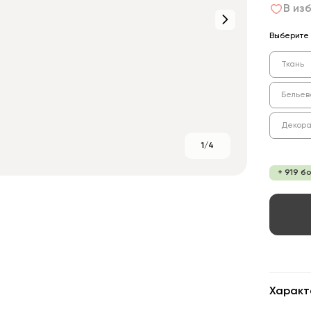
В из
Выберите 
Ткань
Бельев
Декора
1/4
+ 919 б
Характ