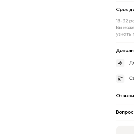
Срок д
18-32 р
Вы може
узнать 
Дополн
Д
С
Отзывы
Вопрос