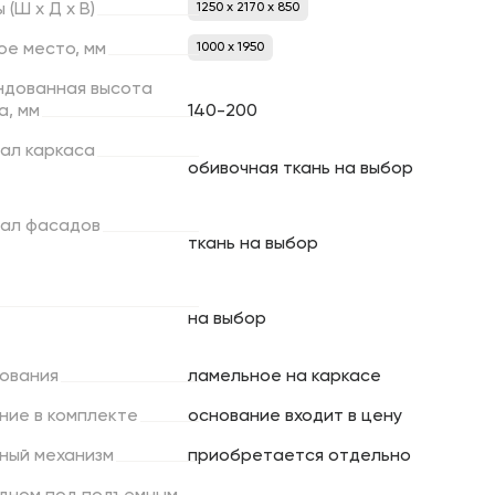
ы
(Ш
х
Д
х
В)
1250 x 2170 x 850
ое
место,
мм
1000 х 1950
ндованная
высота
а,
мм
140-200
ал
каркаса
обивочная ткань на выбор
ал
фасадов
ткань на выбор
на выбор
ования
ламельное на каркасе
ние
в
комплекте
основание входит в цену
ный
механизм
приобретается отдельно