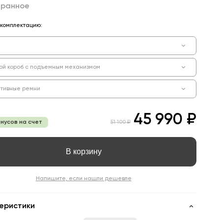
бранное
комплектацию:
ой короб с подъемным механизмом
тивные ремни
45 990 ₽
онусов на счет
51 100 ₽
В корзину
Напишите, если нашли дешевле
еристики