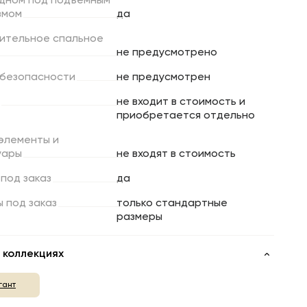
дном
под
подъемным
змом
да
ительное
спальное
не предусмотрено
безопасности
не предусмотрен
не входит в стоимость и
приобретается отдельно
элементы
и
уары
не входят в стоимость
под
заказ
да
ы
под
заказ
только стандартные
размеры
 коллекциях
гант