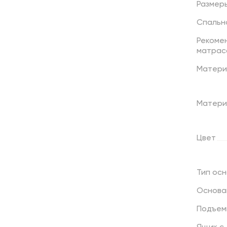
Размер
Спальн
Рекоме
матрас
Матери
Матери
Цвет
Тип
осн
Основа
Подъем