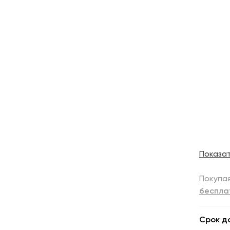
Показа
Покупая
беспла
Срок д