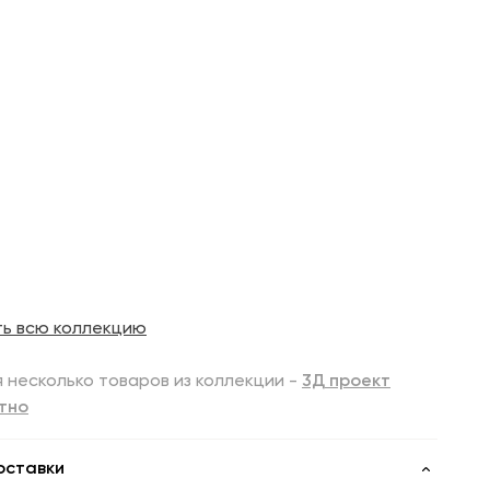
ть всю коллекцию
 несколько товаров из коллекции -
3Д проект
тно
оставки