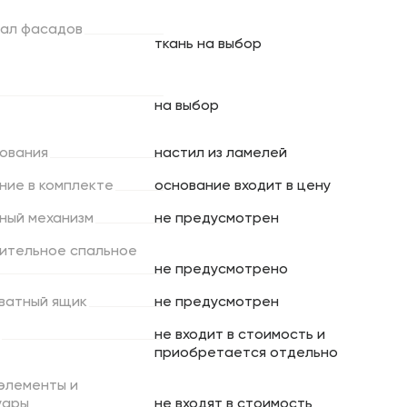
ал
фасадов
ткань на выбор
на выбор
ования
настил из ламелей
ние
в
комплекте
основание входит в цену
ный
механизм
не предусмотрен
ительное
спальное
не предусмотрено
ватный
ящик
не предусмотрен
не входит в стоимость и
приобретается отдельно
элементы
и
уары
не входят в стоимость