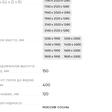
1760 x 2020 x 1280
ы
(Ш
х
Д
х
В)
1760 x 2120 x 1280
1960 x 2020 x 1280
1960 x 2120 x 1280
2160 x 2020 x 1280
2160 x 2120 x 1280
1200 х 1900
1200 х 2000
ое
место,
мм
1400 х 1900
1400 х 2000
1600 х 1900
1600 х 2000
1800 х 1900
1800 х 2000
ндованная
высота
а,
мм
150
от
пола
до
верха
мм
400
ножек,
мм
120
ал
каркаса
массив сосны