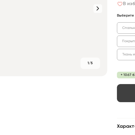
В из
Выберите 
Спальн
Покрыт
Ткань 
1/5
+ 1067 
Характ