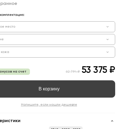
бранное
комплектацию:
ое место
ие
и кожа
53 375 ₽
бонусов на счет
62 794 ₽
В корзину
Напишите, если нашли дешевле
еристики