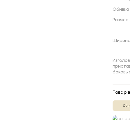
Обивка
Размер
Ширина 
Изголов
пристав
боковые
Товар в
Дан