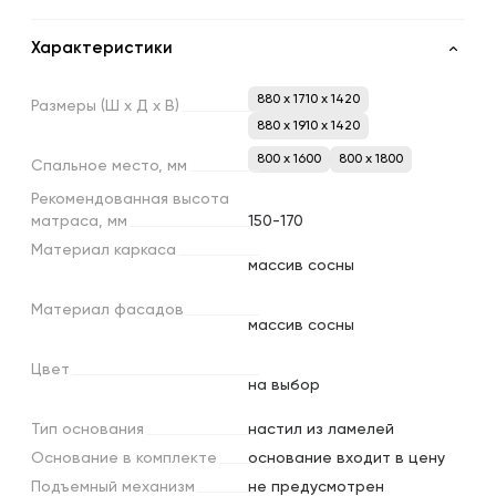
Характеристики
880 x 1710 x 1420
Размеры
(Ш
х
Д
х
В)
880 x 1910 x 1420
800 х 1600
800 х 1800
Спальное
место,
мм
Рекомендованная
высота
матраса,
мм
150-170
Материал
каркаса
массив сосны
Материал
фасадов
массив сосны
Цвет
на выбор
Тип
основания
настил из ламелей
Основание
в
комплекте
основание входит в цену
Подъемный
механизм
не предусмотрен