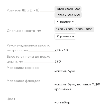
1510 x 2100 x 1000
Размеры
(Ш
х
Д
х
В)
1710 x 2100 x 1000
+1 размер
1400 х 2000
1600 х 2000
Спальное
место,
мм
+1 размер
Рекомендованная
высота
матраса,
мм
210-240
Высота
от
пола
до
верха
царги,
мм
390
Материал
каркаса
массив бука
Материал
фасадов
массив бука, вставки МДФ
крашеный
Цвет
на выбор