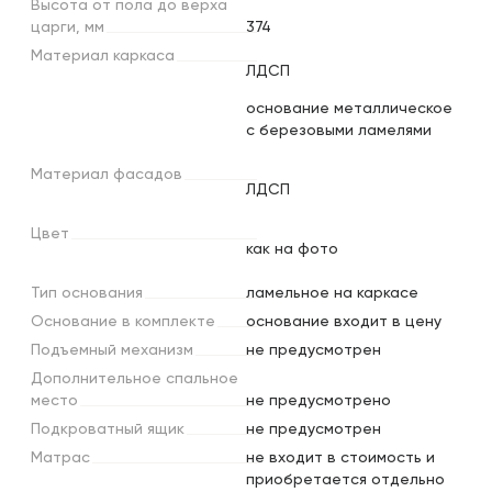
Высота
от
пола
до
верха
царги,
мм
374
Материал
каркаса
ЛДСП
основание металлическое
с березовыми ламелями
Материал
фасадов
ЛДСП
Цвет
как на фото
Тип
основания
ламельное на каркасе
Основание
в
комплекте
основание входит в цену
Подъемный
механизм
не предусмотрен
Дополнительное
спальное
место
не предусмотрено
Подкроватный
ящик
не предусмотрен
Матрас
не входит в стоимость и
приобретается отдельно