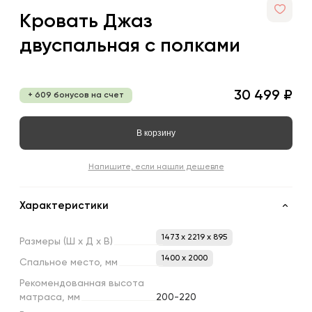
Кровать Джаз
двуспальная с полками
30 499 ₽
+ 609 бонусов на счет
В корзину
Напишите, если нашли дешевле
Характеристики
1473 x 2219 x 895
Размеры
(Ш
х
Д
х
В)
1400 х 2000
Спальное
место,
мм
Рекомендованная
высота
матраса,
мм
200-220