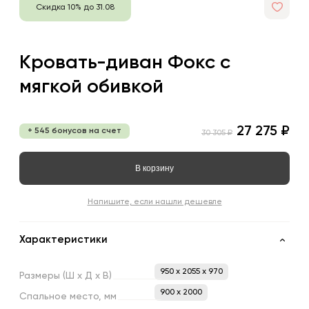
Скидка 10% до 31.08
Кровать-диван Фокс с
мягкой обивкой
27 275 ₽
+ 545 бонусов на счет
30 305 ₽
В корзину
Напишите, если нашли дешевле
Характеристики
950 x 2055 x 970
Размеры
(Ш
х
Д
х
В)
900 х 2000
Спальное
место,
мм