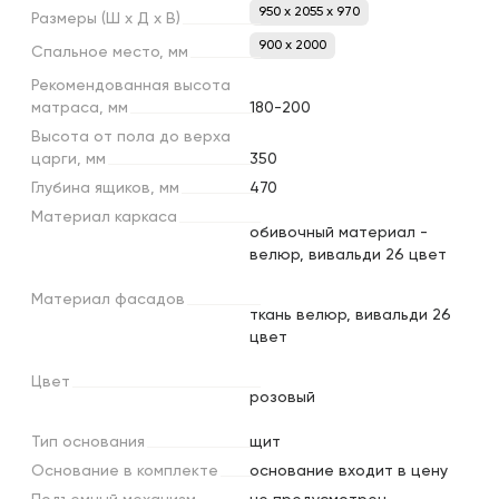
950 x 2055 x 970
Размеры
(Ш
х
Д
х
В)
900 х 2000
Спальное
место,
мм
Рекомендованная
высота
матраса,
мм
180-200
Высота
от
пола
до
верха
царги,
мм
350
Глубина
ящиков,
мм
470
Материал
каркаса
обивочный материал -
велюр, вивальди 26 цвет
Материал
фасадов
ткань велюр, вивальди 26
цвет
Цвет
розовый
Тип
основания
щит
Основание
в
комплекте
основание входит в цену