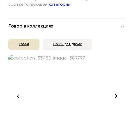
соответствующей
категории
Товар в коллекциях
Рэбби
Рэбби для двоих