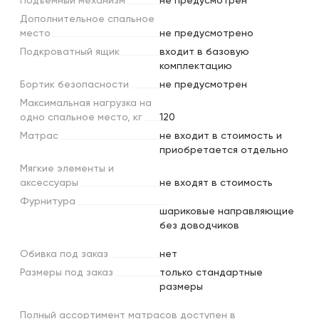
Подъемный
механизм
не предусмотрен
Дополнительное
спальное
место
не предусмотрено
Подкроватный
ящик
входит в базовую
комплектацию
Бортик
безопасности
не предусмотрен
Максимальная
нагрузка
на
одно
спальное
место,
кг
120
Матрас
не входит в стоимость и
приобретается отдельно
Мягкие
элементы
и
аксессуары
не входят в стоимость
Фурнитура
шариковые направляющие
без доводчиков
Обивка
под
заказ
нет
Размеры
под
заказ
только стандартные
размеры
Полный ассортимент матрасов доступен в