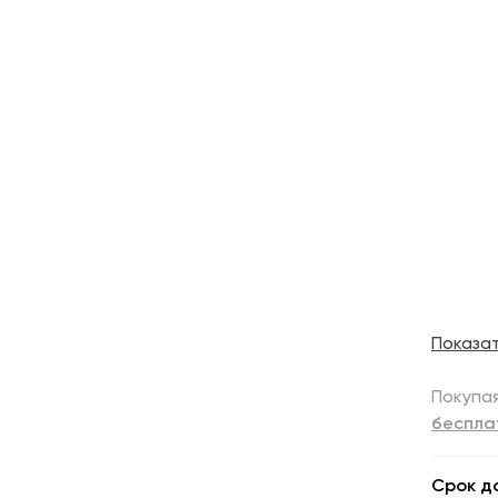
Показа
Покупая
беспла
Срок д