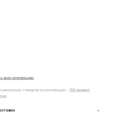
ть всю коллекцию
 несколько товаров из коллекции -
3Д проект
тно
оставки