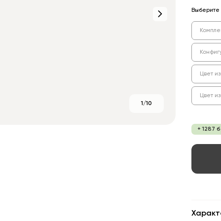
Выберите 
Компле
Конфиг
Цвет из
Цвет и
1/10
+ 1287 
Характ