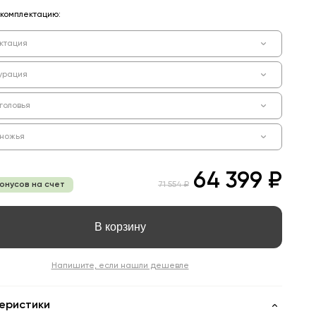
комплектацию:
ктация
урация
головья
зножья
64 399 ₽
бонусов на счет
71 554 ₽
В корзину
Напишите, если нашли дешевле
еристики