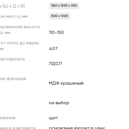
ы
(Ш
х
Д
х
В)
850 x 1830 x 900
ое
место,
мм
800 х 1600
ндованная
высота
а,
мм
110-150
от
пола
до
верха
мм
407
ал
каркаса
ЛДСП
ал
фасадов
МДФ крашеный
на выбор
ования
щит
ние
в
комплекте
основание входит в цену