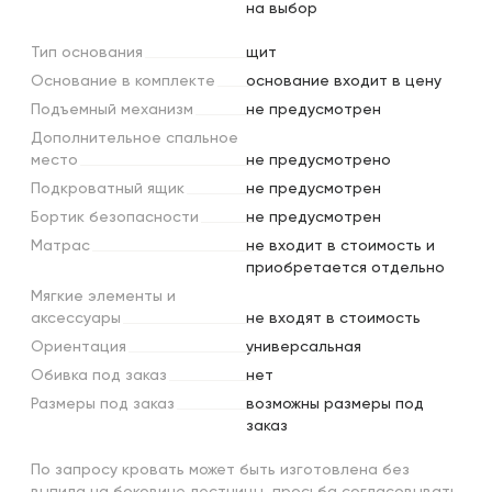
на выбор
Тип
основания
щит
Основание
в
комплекте
основание входит в цену
Подъемный
механизм
не предусмотрен
Дополнительное
спальное
место
не предусмотрено
Подкроватный
ящик
не предусмотрен
Бортик
безопасности
не предусмотрен
Матрас
не входит в стоимость и
приобретается отдельно
Мягкие
элементы
и
аксессуары
не входят в стоимость
Ориентация
универсальная
Обивка
под
заказ
нет
Размеры
под
заказ
возможны размеры под
заказ
По запросу кровать может быть изготовлена без
выпила на боковине лестницы, просьба согласовывать