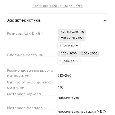
Напишите, если нашли дешевле
Характеристики
1490 x 2130 x 1150
Размеры
(Ш
х
Д
х
В)
1690 x 2130 x 1150
+1 размер
1400 х 2000
1600 х 2000
Спальное
место,
мм
+1 размер
Рекомендованная
высота
матраса,
мм
210-240
Высота
от
пола
до
верха
царги,
мм
410
Материал
каркаса
массив бука
Материал
фасадов
массив бука, вставки МДФ