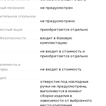
ный
механизм
не предусмотрен
ительное
спальное
не предусмотрено
ватный
ящик
приобретается отдельно
безопасности
входит в базовую
комплектацию
не входит в стоимость и
приобретается отдельно
элементы
и
уары
не входят в стоимость
ура
отверстия под накладные
ручки не предусмотрены,
выполняются в момент
сборки изделия в
зависимости от выбранного
места крепления