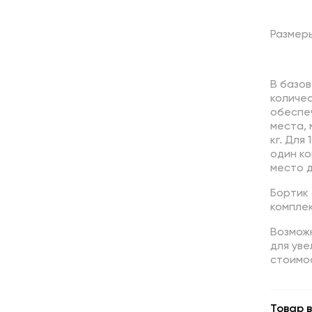
Размер
В базо
количес
обеспе
места, 
кг. Для
один ко
место д
Бортик
комплек
Возмож
для уве
стоимо
Товар в