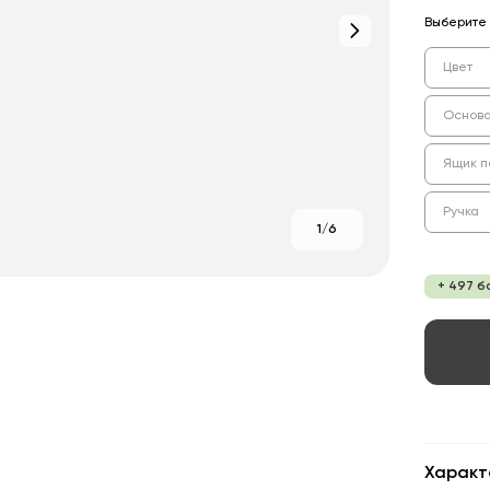
Выберите 
Цвет
Основ
Ящик п
Ручка
1/6
+ 497 б
Характ