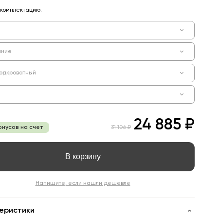
комплектацию:
ание
одкроватный
24 885 ₽
онусов на счет
31 106 ₽
В корзину
Напишите, если нашли дешевле
еристики