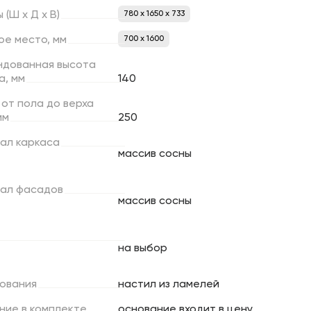
ы
(Ш
х
Д
х
В)
780 x 1650 x 733
ое
место,
мм
700 х 1600
ндованная
высота
а,
мм
140
от
пола
до
верха
мм
250
ал
каркаса
массив сосны
ал
фасадов
массив сосны
на выбор
ования
настил из ламелей
ние
в
комплекте
основание входит в цену