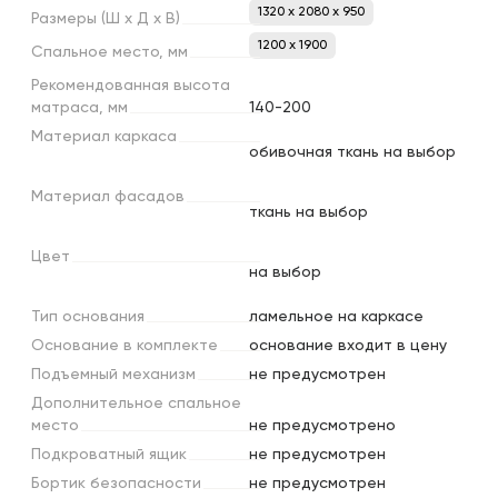
1320 x 2080 x 950
Размеры
(Ш
х
Д
х
В)
1200 х 1900
Спальное
место,
мм
Рекомендованная
высота
матраса,
мм
140-200
Материал
каркаса
обивочная ткань на выбор
Материал
фасадов
ткань на выбор
Цвет
на выбор
Тип
основания
ламельное на каркасе
Основание
в
комплекте
основание входит в цену
Подъемный
механизм
не предусмотрен
Дополнительное
спальное
место
не предусмотрено
Подкроватный
ящик
не предусмотрен
Бортик
безопасности
не предусмотрен