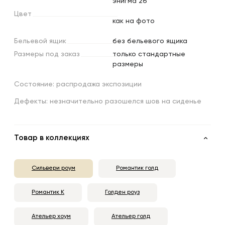
энигма 26
Цвет
как на фото
Бельевой
ящик
без бельевого ящика
Размеры
под
заказ
только стандартные
размеры
Состояние: распродажа экспозиции
Дефекты: незначительно разошелся шов на сиденье
Товар в коллекциях
Сильвери роум
Романтик голд
Романтик К
Голден роуз
Ательер хоум
Ательер голд