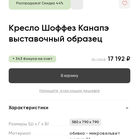
Распродажа! Скидка 44%
Кресло Шоффез Канапэ
выставочный образец
17 192 ₽
+ 343 бонуса на счет
30 700 ₽
В корзину
Напишите, если нашли дешевле
Характеристики
580 x 790 x 790
Размеры
(Ш
х
Г
х
В)
Материал
обивка - микровельвет