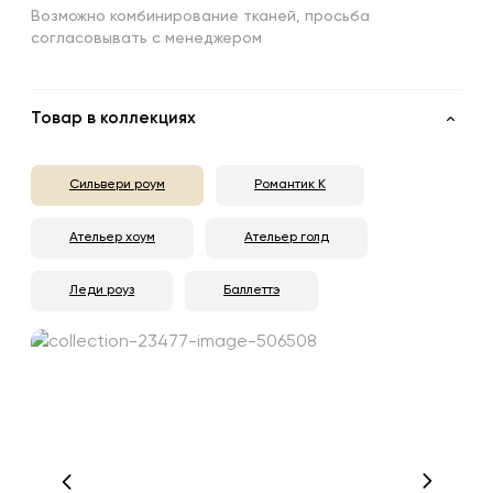
Возможно комбинирование тканей, просьба
согласовывать с менеджером
Товар в коллекциях
Сильвери роум
Романтик К
Ательер хоум
Ательер голд
Леди роуз
Баллеттэ