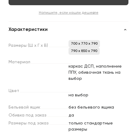
Напишите, если нашли дешевле
Характеристики
700 x 770 x 790
Размеры
(Ш
х
Г
х
В)
790 x 850 x 790
Материал
каркас ДСП, наполнение
ППУ, обивочная ткань на
выбор
Цвет
на выбор
Бельевой
ящик
без бельевого ящика
Обивка
под
заказ
да
Размеры
под
заказ
только стандартные
размеры