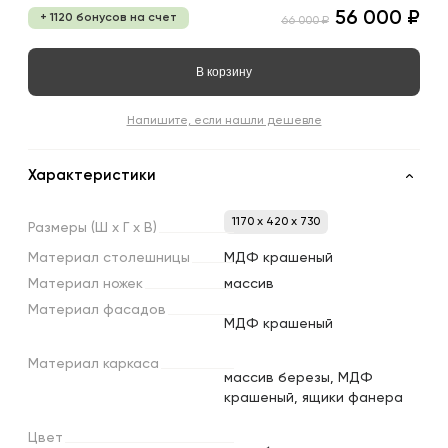
56 000 ₽
+ 1120 бонусов на счет
66 000 ₽
В корзину
Напишите, если нашли дешевле
Характеристики
1170 x 420 x 730
Размеры
(Ш
х
Г
х
В)
Материал
столешницы
МДФ крашеный
Материал
ножек
массив
Материал
фасадов
МДФ крашеный
Материал
каркаса
массив березы, МДФ
крашеный, ящики фанера
Цвет