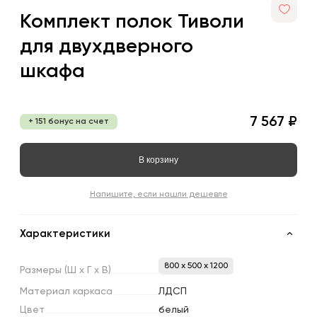
Комплект полок Тиволи
для двухдверного
шкафа
7 567 ₽
+ 151 бонус на счет
В корзину
Напишите, если нашли дешевле
Характеристики
800 x 500 x 1200
Размеры
(Ш
х
Г
х
В)
Материал
каркаса
ЛДСП
Цвет
белый